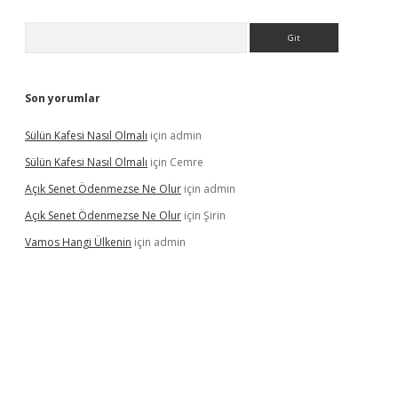
Arama
Son yorumlar
Sülün Kafesi Nasıl Olmalı
için
admin
Sülün Kafesi Nasıl Olmalı
için
Cemre
Açık Senet Ödenmezse Ne Olur
için
admin
Açık Senet Ödenmezse Ne Olur
için
Şirin
Vamos Hangi Ülkenin
için
admin
 yeni giriş