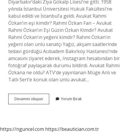
Diyarbakır’daki Ziya Gökalp Lisesi’ne gitti. 1958
yılında İstanbul Üniversitesi Hukuk Fakültesi’ne
kabul edildi ve İstanbul’a geldi. Avukat Rahmi
Özkan’ın eşi kimdir? Rahmi Özkan Fan – Avukat
Rahmi Özkan’ın Eşi Güzin Özkan Kimdir? Avukat
Rahmi Özkan’ın yeğeni kimdir? Rahmi Özkan’ın
yeğeni olan ünlü sanatçı Yağız, akşam saatlerinde
tedavi gördüğü Acıbadem Bakırköy Hastanesi’nde
amcasını ziyaret ederek, Instagram hesabından bir
fotoğraf paylaşarak durumu bildirdi. Avukat Rahmi
Özkana ne oldu? ATV’de yayınlanan Müge Anlı ve
Tatlı Sert’e konuk olan ünlü avukat…
Müge
Devamını okuyun
Yorum Bırak
Anlı
Avukatı
Kim
https://nguncel.com
https://beautician.com.tr