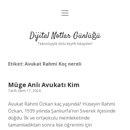
menüyü
Anasayfa
aç
Gizlilik Politikası
Dijital Notlar Günlüğü
Yasal Uyarı
Teknolojiyle dolu keyifli hikayeler!
Hakkımızda
Etiket:
Avukat Rahmi Koç nereli
Müge Anlı Avukatı Kim
Tarih: Ekim 17, 2024
Avukat Rahmi Özkan kaç yaşında? Hüseyin Rahmi
Özkan, 1939 yılında Şanlıurfa’nın Siverek ilçesinde
doğdu. İlk ve ortaokulu memleketinde
tamamladıktan sonra lise öğrenimi için