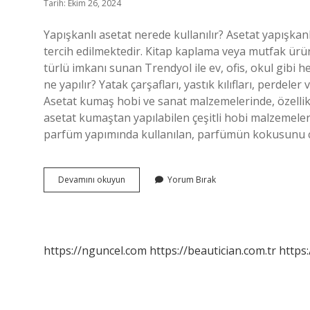
Tarih: Ekim 26, 2024
Yapışkanlı asetat nerede kullanılır? Asetat yapışkanl
tercih edilmektedir. Kitap kaplama veya mutfak ürünle
türlü imkanı sunan Trendyol ile ev, ofis, okul gibi 
ne yapılır? Yatak çarşafları, yastık kılıfları, perdele
Asetat kumaş hobi ve sanat malzemelerinde, özellikle 
asetat kumaştan yapılabilen çeşitli hobi malzemelerini
parfüm yapımında kullanılan, parfümün kokusunu c
Asetat
Devamını okuyun
Yorum Bırak
Nasıl
Kullanılır
https://nguncel.com
https://beautician.com.tr
https: