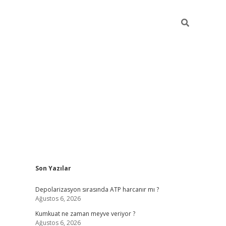
Sidebar
Son Yazılar
grandoperabet yeni gir
Depolarizasyon sırasında ATP harcanır mı ?
Ağustos 6, 2026
Kumkuat ne zaman meyve veriyor ?
Ağustos 6, 2026