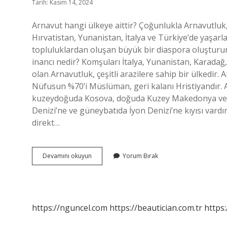
Tarih: Kasım 14, 2024
Arnavut hangi ülkeye aittir? Çoğunlukla Arnavutlu
Hırvatistan, Yunanistan, İtalya ve Türkiye’de yaşarl
topluluklardan oluşan büyük bir diaspora oluştururl
inancı nedir? Komşuları İtalya, Yunanistan, Karada
olan Arnavutluk, çeşitli arazilere sahip bir ülkedir
Nüfusun %70’i Müslüman, geri kalanı Hristiyandır.
kuzeydoğuda Kosova, doğuda Kuzey Makedonya ve gü
Denizi’ne ve güneybatıda İyon Denizi’ne kıyısı vardır
direkt…
Arnavut
Devamını okuyun
Yorum Bırak
Ülkesi
Nerede
https://nguncel.com
https://beautician.com.tr
https: