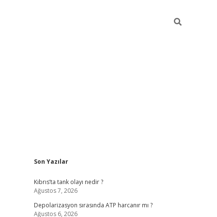
Sidebar
Son Yazılar
grandoperabet yeni gi
Kıbrıs’ta tank olayı nedir ?
Ağustos 7, 2026
Depolarizasyon sırasında ATP harcanır mı ?
Ağustos 6, 2026