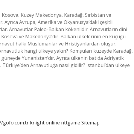
k, Kosova, Kuzey Makedonya, Karadağ, Sırbistan ve
ar. Ayrıca Avrupa, Amerika ve Okyanusya’daki çeşitli
ar. Arnavutlar Paleo-Balkan kökenlidir. Arnavutların dini
ğ, Kosova ve Makedonya’dır. Balkan ülkelerinin en küçüğü
. Arnavut halkı Müslümanlar ve Hristiyanlardan oluşur.
 Arnavutluk hangi ülkeye yakın? Komşuları kuzeyde Karadağ,
neyde Yunanistan’dır. Ayrıca ülkenin batıda Adriyatik
. Türkiye’den Arnavutluğa nasıl gidilir? İstanbul’dan ülkeye
//gofo.com.tr
knight online
nttgame
Sitemap