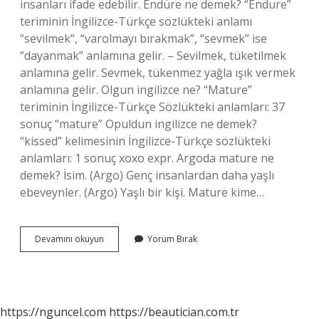
insanları ifade edebilir. Endüre ne demek? “Endure”
teriminin İngilizce-Türkçe sözlükteki anlamı
“sevilmek”, “varolmayı bırakmak”, “sevmek” ise
“dayanmak” anlamına gelir. – Sevilmek, tüketilmek
anlamına gelir. Sevmek, tükenmez yağla ışık vermek
anlamına gelir. Olgun ingilizce ne? “Mature”
teriminin İngilizce-Türkçe Sözlükteki anlamları: 37
sonuç “mature” Opuldun ingilizce ne demek?
“kissed” kelimesinin İngilizce-Türkçe sözlükteki
anlamları: 1 sonuç xoxo expr. Argoda mature ne
demek? İsim. (Argo) Genç insanlardan daha yaşlı
ebeveynler. (Argo) Yaşlı bir kişi. Mature kime…
Mature
Devamını okuyun
Yorum Bırak
Ne
Demek
Tureng
https://nguncel.com
https://beautician.com.tr