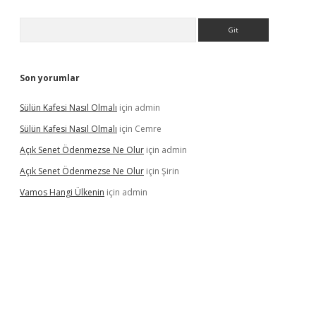
Arama
Son yorumlar
Sülün Kafesi Nasıl Olmalı
için
admin
Sülün Kafesi Nasıl Olmalı
için
Cemre
Açık Senet Ödenmezse Ne Olur
için
admin
Açık Senet Ödenmezse Ne Olur
için
Şirin
Vamos Hangi Ülkenin
için
admin
rabet yeni giriş