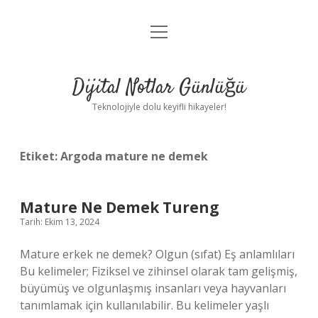
menüyü
Anasayfa
aç
Gizlilik Politikası
Dijital Notlar Günlüğü
Yasal Uyarı
Teknolojiyle dolu keyifli hikayeler!
Hakkımızda
Etiket:
Argoda mature ne demek
Mature Ne Demek Tureng
Tarih: Ekim 13, 2024
Mature erkek ne demek? Olgun (sıfat) Eş anlamlıları
Bu kelimeler; Fiziksel ve zihinsel olarak tam gelişmiş,
büyümüş ve olgunlaşmış insanları veya hayvanları
tanımlamak için kullanılabilir. Bu kelimeler yaşlı