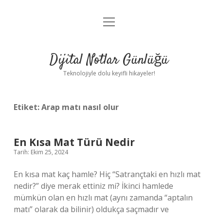
menüyü
Anasayfa
aç
Gizlilik Politikası
Dijital Notlar Günlüğü
Yasal Uyarı
Teknolojiyle dolu keyifli hikayeler!
Hakkımızda
Etiket:
Arap matı nasıl olur
En Kısa Mat Türü Nedir
Tarih: Ekim 25, 2024
En kısa mat kaç hamle? Hiç “Satrançtaki en hızlı mat
nedir?” diye merak ettiniz mi? İkinci hamlede
mümkün olan en hızlı mat (aynı zamanda “aptalın
matı” olarak da bilinir) oldukça saçmadır ve