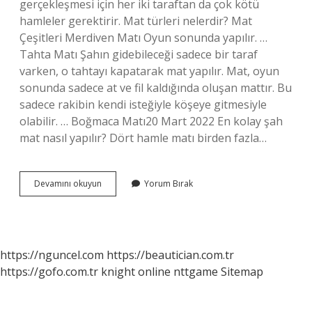
gerçekleşmesi için her iki taraftan da çok kötü
hamleler gerektirir. Mat türleri nelerdir? Mat
Çeşitleri Merdiven Matı Oyun sonunda yapılır. …
Tahta Matı Şahın gidebileceği sadece bir taraf
varken, o tahtayı kapatarak mat yapılır. Mat, oyun
sonunda sadece at ve fil kaldığında oluşan mattır. Bu
sadece rakibin kendi isteğiyle köşeye gitmesiyle
olabilir. … Boğmaca Matı20 Mart 2022 En kolay şah
mat nasıl yapılır? Dört hamle matı birden fazla…
En
Devamını okuyun
Yorum Bırak
Kısa
Mat
Türü
Nedir
https://nguncel.com
https://beautician.com.tr
https://gofo.com.tr
knight online
nttgame
Sitemap