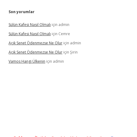
Son yorumlar
Sülün Kafesi Nasıl Olmalı
için
admin
Sülün Kafesi Nasıl Olmalı
için
Cemre
Açık Senet Ödenmezse Ne Olur
için
admin
Açık Senet Ödenmezse Ne Olur
için
Şirin
Vamos Hangi Ülkenin
için
admin
yeni giriş