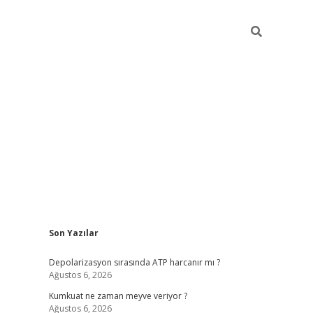
Sidebar
Son Yazılar
grandoperabet yeni gir
Depolarizasyon sırasında ATP harcanır mı ?
Ağustos 6, 2026
Kumkuat ne zaman meyve veriyor ?
Ağustos 6, 2026