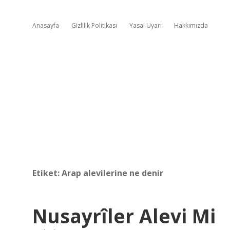
Anasayfa
Gizlilik Politikası
Yasal Uyarı
Hakkımızda
Etiket:
Arap alevilerine ne denir
Nusayrîler Alevi Mi