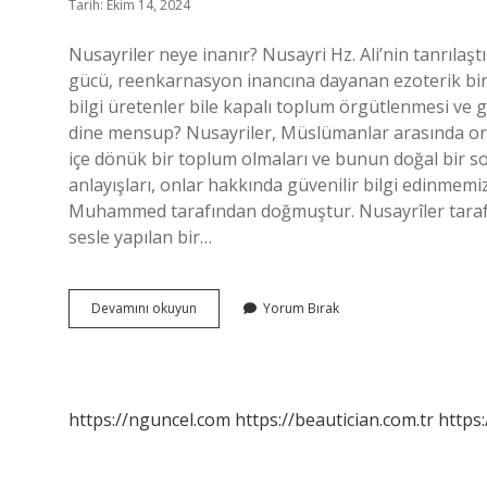
Tarih: Ekim 14, 2024
Nusayriler neye inanır? Nusayri Hz. Ali’nin tanrılaşt
gücü, reenkarnasyon inancına dayanan ezoterik bir
bilgi üretenler bile kapalı toplum örgütlenmesi ve gi
dine mensup? Nusayriler, Müslümanlar arasında ort
içe dönük bir toplum olmaları ve bunun doğal bir sonu
anlayışları, onlar hakkında güvenilir bilgi edinmemiz
Muhammed tarafından doğmuştur. Nusayrîler tarafı
sesle yapılan bir…
Nusayrîler
Devamını okuyun
Yorum Bırak
Alevi
Mi
https://nguncel.com
https://beautician.com.tr
https: