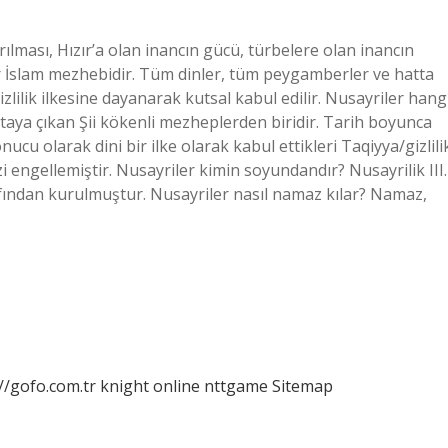
ırılması, Hızır’a olan inancın gücü, türbelere olan inancın
 İslam mezhebidir. Tüm dinler, tüm peygamberler ve hatta
zlilik ilkesine dayanarak kutsal kabul edilir. Nusayriler hang
aya çıkan Şii kökenli mezheplerden biridir. Tarih boyunca
cu olarak dini bir ilke olarak kabul ettikleri Taqiyya/gizlili
i engellemiştir. Nusayriler kimin soyundandır? Nusayrilik III.
ndan kurulmuştur. Nusayriler nasıl namaz kılar? Namaz,
//gofo.com.tr
knight online
nttgame
Sitemap