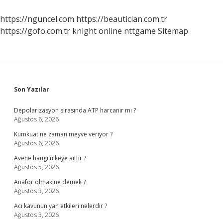
Bölümler
Önünde
https://nguncel.com
https://beautician.com.tr
Incelemede
https://gofo.com.tr
knight online
nttgame
Sitemap
Ne
Demek
Sidebar
Son Yazılar
Depolarizasyon sırasında ATP harcanır mı ?
Ağustos 6, 2026
Kumkuat ne zaman meyve veriyor ?
Ağustos 6, 2026
Avene hangi ülkeye aittir ?
Ağustos 5, 2026
Anafor olmak ne demek ?
Ağustos 3, 2026
Acı kavunun yan etkileri nelerdir ?
Ağustos 3, 2026