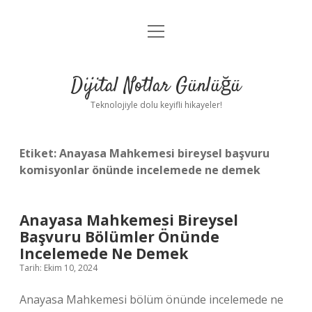
menüyü
Anasayfa
aç
Gizlilik Politikası
Dijital Notlar Günlüğü
Yasal Uyarı
Teknolojiyle dolu keyifli hikayeler!
Hakkımızda
Etiket:
Anayasa Mahkemesi bireysel başvuru
komisyonlar önünde incelemede ne demek
Anayasa Mahkemesi Bireysel
Başvuru Bölümler Önünde
Incelemede Ne Demek
Tarih: Ekim 10, 2024
Anayasa Mahkemesi bölüm önünde incelemede ne