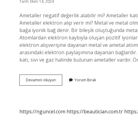
Tarih: Ekim 14, 2024
Ametaller negatif değerlik alabilir mi? Ametaller katı v
Ametaller elektron alıp verir mi? Metal ve metal ol
bağa iyonik bağ denir. Bir bileşik oluştuğunda met
Atomlardan elektron kaybıyla oluşan pozitif iyonlar
elektron alışverişine dayanan metal ve ametal atoml
arasındaki elektron paylaşımına dayanan bağlardır. 
katı, sıvı ve gaz halinde bulunan ametaller vardır. Ö
Ametaller
Devamını okuyun
Yorum Bırak
Nasıl
Değerlik
Alır
https://nguncel.com
https://beautician.com.tr
https: