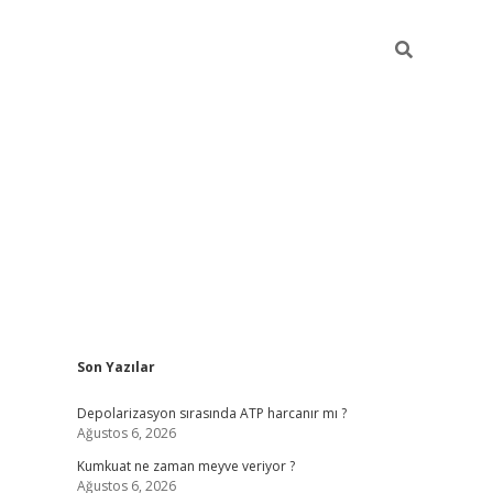
Sidebar
Son Yazılar
grandoperabet yeni gir
Depolarizasyon sırasında ATP harcanır mı ?
Ağustos 6, 2026
Kumkuat ne zaman meyve veriyor ?
Ağustos 6, 2026