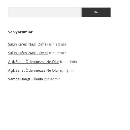
Arama
Son yorumlar
Sülün Kafesi Nasıl Olmalı
için
admin
Sülün Kafesi Nasıl Olmalı
için
Cemre
Açık Senet Ödenmezse Ne Olur
için
admin
Açık Senet Ödenmezse Ne Olur
için
Şirin
Vamos Hangi Ülkenin
için
admin
yeni giriş