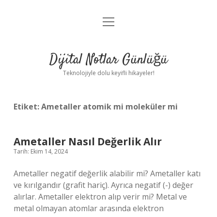
menüyü
Anasayfa
aç
Gizlilik Politikası
Dijital Notlar Günlüğü
Yasal Uyarı
Teknolojiyle dolu keyifli hikayeler!
Hakkımızda
Etiket:
Ametaller atomik mi moleküler mi
Ametaller Nasıl Değerlik Alır
Tarih: Ekim 14, 2024
Ametaller negatif değerlik alabilir mi? Ametaller katı
ve kırılgandır (grafit hariç). Ayrıca negatif (-) değer
alırlar. Ametaller elektron alıp verir mi? Metal ve
metal olmayan atomlar arasında elektron