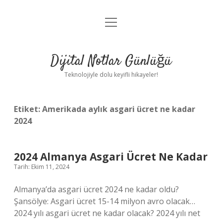
menüyü
Anasayfa
aç
Gizlilik Politikası
Dijital Notlar Günlüğü
Yasal Uyarı
Teknolojiyle dolu keyifli hikayeler!
Hakkımızda
Etiket:
Amerikada aylık asgari ücret ne kadar
2024
2024 Almanya Asgari Ücret Ne Kadar
Tarih: Ekim 11, 2024
Almanya’da asgari ücret 2024 ne kadar oldu?
Şansölye: Asgari ücret 15-14 milyon avro olacak…
2024 yılı asgari ücret ne kadar olacak? 2024 yılı net