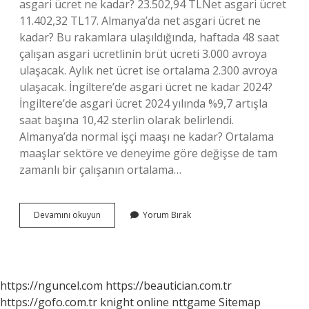
asgari ücret ne kadar? 23.502,94 TLNet asgari ücret
11.402,32 TL17. Almanya’da net asgari ücret ne
kadar? Bu rakamlara ulaşıldığında, haftada 48 saat
çalışan asgari ücretlinin brüt ücreti 3.000 avroya
ulaşacak. Aylık net ücret ise ortalama 2.300 avroya
ulaşacak. İngiltere’de asgari ücret ne kadar 2024?
İngiltere’de asgari ücret 2024 yılında %9,7 artışla
saat başına 10,42 sterlin olarak belirlendi.
Almanya’da normal işçi maaşı ne kadar? Ortalama
maaşlar sektöre ve deneyime göre değişse de tam
zamanlı bir çalışanın ortalama…
2024
Devamını okuyun
Yorum Bırak
Almanya
Asgari
Ücret
Ne
Kadar
https://nguncel.com
https://beautician.com.tr
https://gofo.com.tr
knight online
nttgame
Sitemap