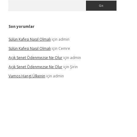
Arama
Son yorumlar
Sülün Kafesi Nasıl Olmalı
için
admin
Sülün Kafesi Nasıl Olmalı
için
Cemre
Açık Senet Ödenmezse Ne Olur
için
admin
Açık Senet Ödenmezse Ne Olur
için
Şirin
Vamos Hangi Ülkenin
için
admin
yeni giriş