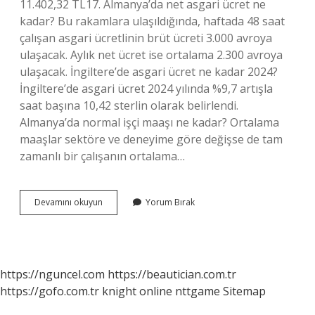
11.402,32 TL17. Almanya’da net asgari ücret ne
kadar? Bu rakamlara ulaşıldığında, haftada 48 saat
çalışan asgari ücretlinin brüt ücreti 3.000 avroya
ulaşacak. Aylık net ücret ise ortalama 2.300 avroya
ulaşacak. İngiltere’de asgari ücret ne kadar 2024?
İngiltere’de asgari ücret 2024 yılında %9,7 artışla
saat başına 10,42 sterlin olarak belirlendi.
Almanya’da normal işçi maaşı ne kadar? Ortalama
maaşlar sektöre ve deneyime göre değişse de tam
zamanlı bir çalışanın ortalama…
2024
Devamını okuyun
Yorum Bırak
Almanya
Asgari
Ücret
Ne
Kadar
https://nguncel.com
https://beautician.com.tr
https://gofo.com.tr
knight online
nttgame
Sitemap