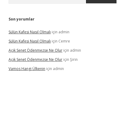
Son yorumlar
Sülün Kafesi Nasıl Olmalı
için
admin
Sülün Kafesi Nasıl Olmalı
için
Cemre
Açık Senet Ödenmezse Ne Olur
için
admin
Açık Senet Ödenmezse Ne Olur
için
Şirin
Vamos Hangi Ülkenin
için
admin
yeni giriş