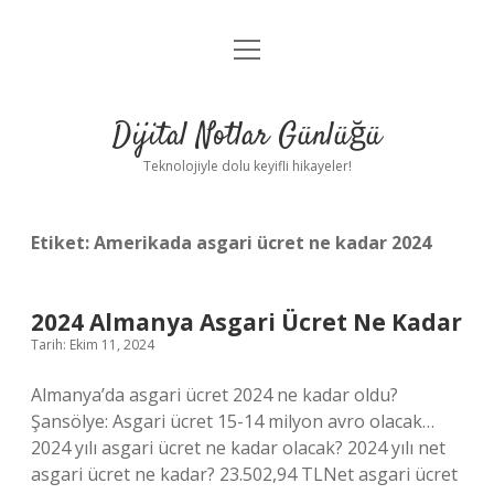
menüyü
Anasayfa
aç
Gizlilik Politikası
Dijital Notlar Günlüğü
Yasal Uyarı
Teknolojiyle dolu keyifli hikayeler!
Hakkımızda
Etiket:
Amerikada asgari ücret ne kadar 2024
2024 Almanya Asgari Ücret Ne Kadar
Tarih: Ekim 11, 2024
Almanya’da asgari ücret 2024 ne kadar oldu?
Şansölye: Asgari ücret 15-14 milyon avro olacak…
2024 yılı asgari ücret ne kadar olacak? 2024 yılı net
asgari ücret ne kadar? 23.502,94 TLNet asgari ücret