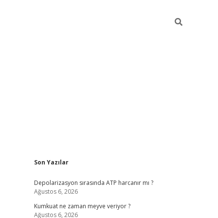
Sidebar
Son Yazılar
grandope
Depolarizasyon sırasında ATP harcanır mı ?
Ağustos 6, 2026
Kumkuat ne zaman meyve veriyor ?
Ağustos 6, 2026