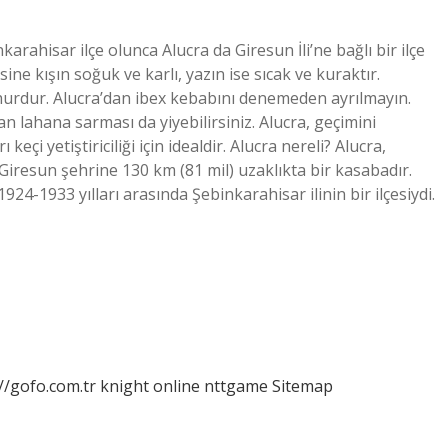
arahisar ilçe olunca Alucra da Giresun İli’ne bağlı bir ilçe
sine kışın soğuk ve karlı, yazın ise sıcak ve kuraktır.
hurdur. Alucra’dan ibex kebabını denemeden ayrılmayın.
n lahana sarması da yiyebilirsiniz. Alucra, geçimini
keçi yetiştiriciliği için idealdir. Alucra nereli? Alucra,
Giresun şehrine 130 km (81 mil) uzaklıkta bir kasabadır.
1924-1933 yılları arasında Şebinkarahisar ilinin bir ilçesiydi.
//gofo.com.tr
knight online
nttgame
Sitemap