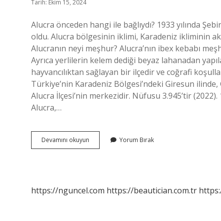
Tarih: Ekim 15, 2024
Alucra önceden hangi ile bağlıydı? 1933 yılında Şebink
oldu. Alucra bölgesinin iklimi, Karadeniz ikliminin ak
Alucranın neyi meşhur? Alucra’nın ibex kebabı meş
Ayrıca yerlilerin kelem dediği beyaz lahanadan yapıla
hayvancılıktan sağlayan bir ilçedir ve coğrafi koşulları 
Türkiye’nin Karadeniz Bölgesi’ndeki Giresun ilinde, 
Alucra İlçesi’nin merkezidir. Nüfusu 3.945’tir (2022). 
Alucra,…
Alucrada
Devamını okuyun
Yorum Bırak
Kaç
Mahalle
Var
https://nguncel.com
https://beautician.com.tr
https: