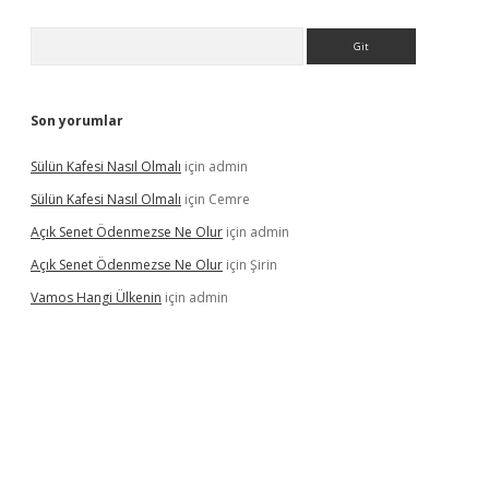
Arama
Son yorumlar
Sülün Kafesi Nasıl Olmalı
için
admin
Sülün Kafesi Nasıl Olmalı
için
Cemre
Açık Senet Ödenmezse Ne Olur
için
admin
Açık Senet Ödenmezse Ne Olur
için
Şirin
Vamos Hangi Ülkenin
için
admin
eni giriş