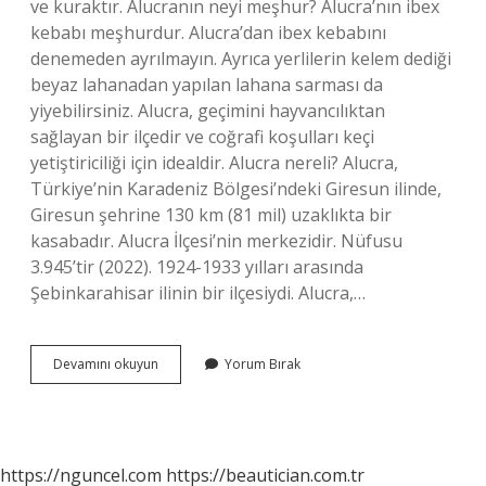
ve kuraktır. Alucranın neyi meşhur? Alucra’nın ibex
kebabı meşhurdur. Alucra’dan ibex kebabını
denemeden ayrılmayın. Ayrıca yerlilerin kelem dediği
beyaz lahanadan yapılan lahana sarması da
yiyebilirsiniz. Alucra, geçimini hayvancılıktan
sağlayan bir ilçedir ve coğrafi koşulları keçi
yetiştiriciliği için idealdir. Alucra nereli? Alucra,
Türkiye’nin Karadeniz Bölgesi’ndeki Giresun ilinde,
Giresun şehrine 130 km (81 mil) uzaklıkta bir
kasabadır. Alucra İlçesi’nin merkezidir. Nüfusu
3.945’tir (2022). 1924-1933 yılları arasında
Şebinkarahisar ilinin bir ilçesiydi. Alucra,…
Alucrada
Devamını okuyun
Yorum Bırak
Kaç
Mahalle
Var
https://nguncel.com
https://beautician.com.tr