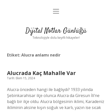
menüyü
Anasayfa
aç
Gizlilik Politikası
Dijital Notlar Günlüğü
Yasal Uyarı
Teknolojiyle dolu keyifli hikayeler!
Hakkımızda
Etiket:
Alucra anlamı nedir
Alucrada Kaç Mahalle Var
Tarih: Ekim 15, 2024
Alucra önceden hangi ile bağlıydı? 1933 yılında
Şebinkarahisar ilçe olunca Alucra da Giresun İli’ne
bağlı bir ilçe oldu. Alucra bölgesinin iklimi, Karadeniz
ikliminin aksine kışın soğuk ve karlı, yazın ise sıcak