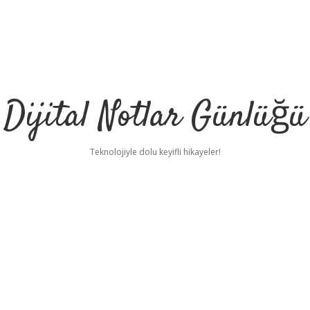
Dijital Notlar Günlüğü
Teknolojiyle dolu keyifli hikayeler!