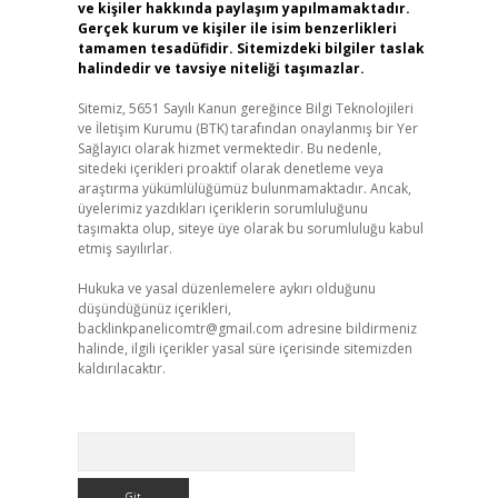
ve kişiler hakkında paylaşım yapılmamaktadır.
Gerçek kurum ve kişiler ile isim benzerlikleri
tamamen tesadüfidir. Sitemizdeki bilgiler taslak
halindedir ve tavsiye niteliği taşımazlar.
Sitemiz, 5651 Sayılı Kanun gereğince Bilgi Teknolojileri
ve İletişim Kurumu (BTK) tarafından onaylanmış bir Yer
Sağlayıcı olarak hizmet vermektedir. Bu nedenle,
sitedeki içerikleri proaktif olarak denetleme veya
araştırma yükümlülüğümüz bulunmamaktadır. Ancak,
üyelerimiz yazdıkları içeriklerin sorumluluğunu
taşımakta olup, siteye üye olarak bu sorumluluğu kabul
etmiş sayılırlar.
Hukuka ve yasal düzenlemelere aykırı olduğunu
düşündüğünüz içerikleri,
backlinkpanelicomtr@gmail.com
adresine bildirmeniz
halinde, ilgili içerikler yasal süre içerisinde sitemizden
kaldırılacaktır.
Arama