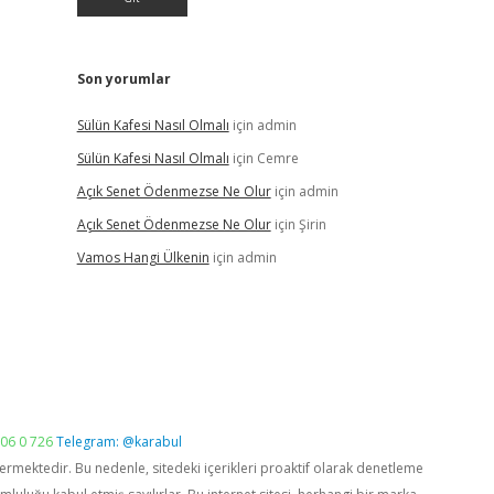
Son yorumlar
Sülün Kafesi Nasıl Olmalı
için
admin
Sülün Kafesi Nasıl Olmalı
için
Cemre
Açık Senet Ödenmezse Ne Olur
için
admin
Açık Senet Ödenmezse Ne Olur
için
Şirin
Vamos Hangi Ülkenin
için
admin
06 0 726
Telegram: @karabul
vermektedir. Bu nedenle, sitedeki içerikleri proaktif olarak denetleme