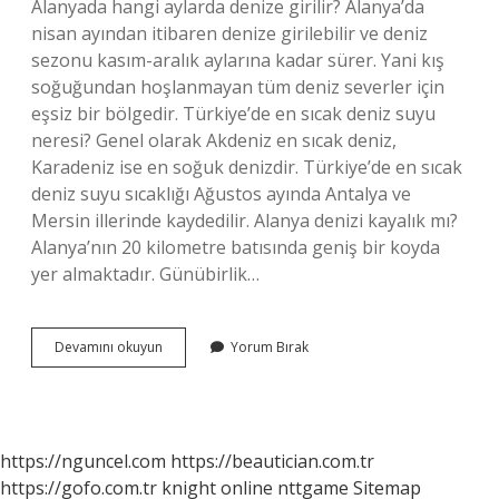
Alanyada hangi aylarda denize girilir? Alanya’da
nisan ayından itibaren denize girilebilir ve deniz
sezonu kasım-aralık aylarına kadar sürer. Yani kış
soğuğundan hoşlanmayan tüm deniz severler için
eşsiz bir bölgedir. Türkiye’de en sıcak deniz suyu
neresi? Genel olarak Akdeniz en sıcak deniz,
Karadeniz ise en soğuk denizdir. Türkiye’de en sıcak
deniz suyu sıcaklığı Ağustos ayında Antalya ve
Mersin illerinde kaydedilir. Alanya denizi kayalık mı?
Alanya’nın 20 kilometre batısında geniş bir koyda
yer almaktadır. Günübirlik…
Alanya
Devamını okuyun
Yorum Bırak
Denizi
Sıcak
Mı
https://nguncel.com
https://beautician.com.tr
https://gofo.com.tr
knight online
nttgame
Sitemap