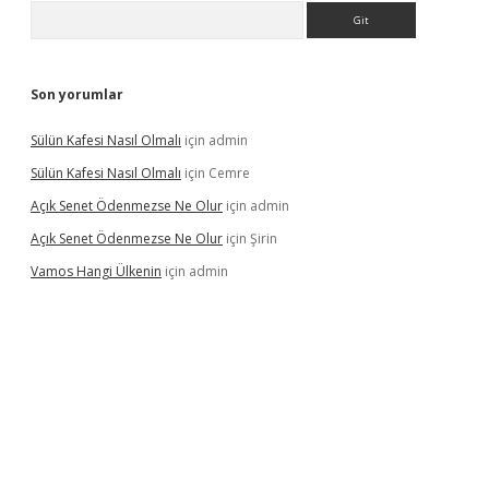
Arama
Son yorumlar
Sülün Kafesi Nasıl Olmalı
için
admin
Sülün Kafesi Nasıl Olmalı
için
Cemre
Açık Senet Ödenmezse Ne Olur
için
admin
Açık Senet Ödenmezse Ne Olur
için
Şirin
Vamos Hangi Ülkenin
için
admin
 yeni giriş