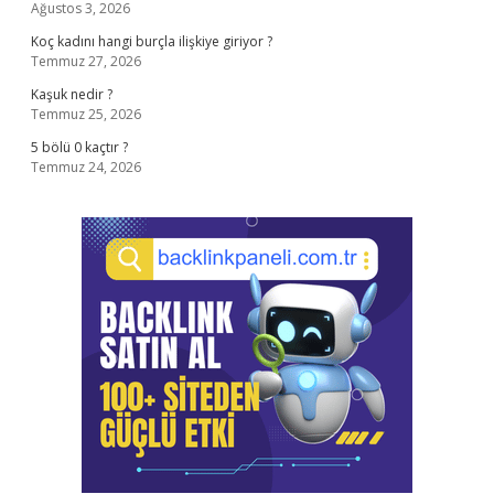
Ağustos 3, 2026
Koç kadını hangi burçla ilişkiye giriyor ?
Temmuz 27, 2026
Kaşuk nedir ?
Temmuz 25, 2026
5 bölü 0 kaçtır ?
Temmuz 24, 2026