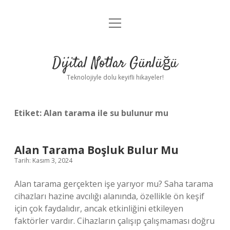
menüyü
Anasayfa
aç
Gizlilik Politikası
Dijital Notlar Günlüğü
Yasal Uyarı
Teknolojiyle dolu keyifli hikayeler!
Hakkımızda
Etiket:
Alan tarama ile su bulunur mu
Alan Tarama Boşluk Bulur Mu
Tarih: Kasım 3, 2024
Alan tarama gerçekten işe yarıyor mu? Saha tarama
cihazları hazine avcılığı alanında, özellikle ön keşif
için çok faydalıdır, ancak etkinliğini etkileyen
faktörler vardır. Cihazların çalışıp çalışmaması doğru