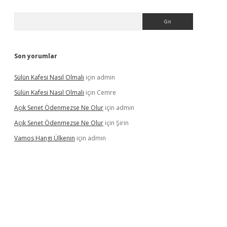
Arama
Son yorumlar
Sülün Kafesi Nasıl Olmalı
için
admin
Sülün Kafesi Nasıl Olmalı
için
Cemre
Açık Senet Ödenmezse Ne Olur
için
admin
Açık Senet Ödenmezse Ne Olur
için
Şirin
Vamos Hangi Ülkenin
için
admin
 yeni giriş