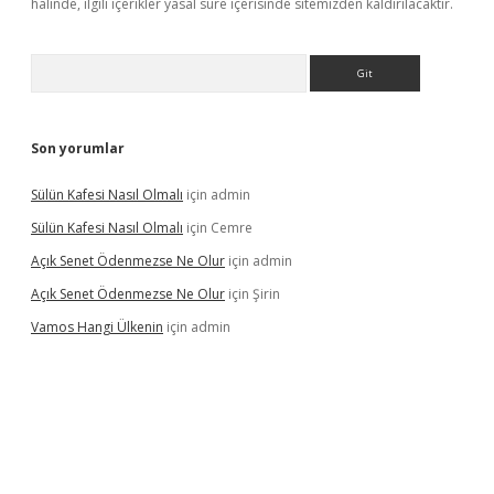
halinde, ilgili içerikler yasal süre içerisinde sitemizden kaldırılacaktır.
Arama
Son yorumlar
Sülün Kafesi Nasıl Olmalı
için
admin
Sülün Kafesi Nasıl Olmalı
için
Cemre
Açık Senet Ödenmezse Ne Olur
için
admin
Açık Senet Ödenmezse Ne Olur
için
Şirin
Vamos Hangi Ülkenin
için
admin