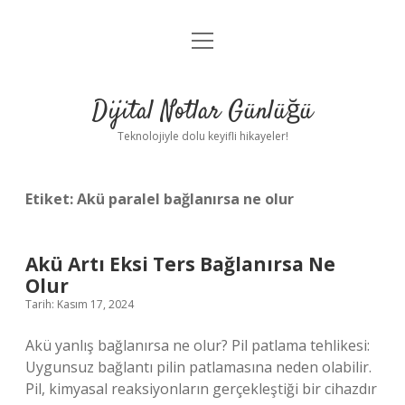
menüyü
Anasayfa
aç
Gizlilik Politikası
Dijital Notlar Günlüğü
Yasal Uyarı
Teknolojiyle dolu keyifli hikayeler!
Hakkımızda
Etiket:
Akü paralel bağlanırsa ne olur
Akü Artı Eksi Ters Bağlanırsa Ne
Olur
Tarih: Kasım 17, 2024
Akü yanlış bağlanırsa ne olur? Pil patlama tehlikesi:
Uygunsuz bağlantı pilin patlamasına neden olabilir.
Pil, kimyasal reaksiyonların gerçekleştiği bir cihazdır