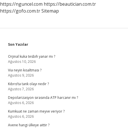
Ne
https://nguncel.com
https://beautician.com.tr
Olur
https://gofo.com.tr
Sitemap
Sidebar
Son Yazılar
Orjinal kuka tesbih yanar mı ?
Ağustos 10, 2026
Via neyin kısaltması ?
Ağustos 9, 2026
Kıbrıs’ta tank olayı nedir ?
Ağustos 7, 2026
Depolarizasyon sırasında ATP harcanır mı ?
Ağustos 6, 2026
Kumkuat ne zaman meyve veriyor ?
Ağustos 6, 2026
Avene hangi ülkeye aittir ?