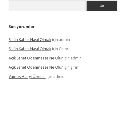
Arama
Son yorumlar
Sülün Kafesi Nasıl Olmalı
için
admin
Sülün Kafesi Nasıl Olmalı
için
Cemre
Açık Senet Ödenmezse Ne Olur
için
admin
Açık Senet Ödenmezse Ne Olur
için
Şirin
Vamos Hangi Ülkenin
için
admin
yeni giriş