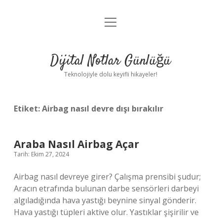
menüyü
Anasayfa
aç
Gizlilik Politikası
Dijital Notlar Günlüğü
Yasal Uyarı
Teknolojiyle dolu keyifli hikayeler!
Hakkımızda
Etiket:
Airbag nasıl devre dışı bırakılır
Araba Nasıl Airbag Açar
Tarih: Ekim 27, 2024
Airbag nasıl devreye girer? Çalışma prensibi şudur;
Aracın etrafında bulunan darbe sensörleri darbeyi
algıladığında hava yastığı beynine sinyal gönderir.
Hava yastığı tüpleri aktive olur. Yastıklar şişirilir ve