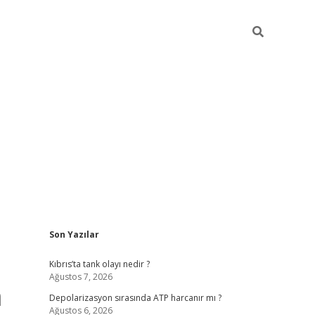
Sidebar
Son Yazılar
grandoperabet yeni gir
Kıbrıs’ta tank olayı nedir ?
Ağustos 7, 2026
n
Depolarizasyon sırasında ATP harcanır mı ?
Ağustos 6, 2026