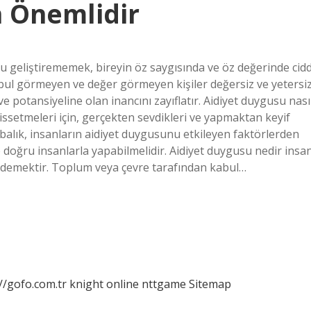
n Önemlidir
 geliştirememek, bireyin öz saygısında ve öz değerinde cidd
 kabul görmeyen ve değer görmeyen kişiler değersiz ve yetersi
e potansiyeline olan inancını zayıflatır. Aidiyet duygusu nası
issetmeleri için, gerçekten sevdikleri ve yapmaktan keyif
orbalık, insanların aidiyet duygusunu etkileyen faktörlerden
 ve doğru insanlarla yapabilmelidir. Aidiyet duygusu nedir insa
et demektir. Toplum veya çevre tarafından kabul…
//gofo.com.tr
knight online
nttgame
Sitemap