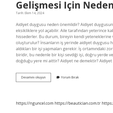
Gelişmesi Için Nede
Tarih: Ekim 14, 2024
Aidiyet duygusu neden önemlidir? Aidiyet duygusunu
eksikliklere yol açabilir. Aile tarafından yeterince
hissederler. Bu durum, bireyin kendi yeteneklerine v
oluşturulur? İnsanların iş yerinde aidiyet duygusu h
aldıkları bir işi yapmaları gerekir. İş ortamındaki z
biridir, bu nedenle bir kişi sevdiği işi, doğru yerde
doğduğu yere mi aittir? Aidiyet ne demektir? Aidiy
Ortak
Devamını okuyun
Yorum Bırak
Değerlerin
Varlığı
Aidiyet
Duygusunun
Gelişmesi
https://nguncel.com
https://beautician.com.tr
https:
Için
Neden