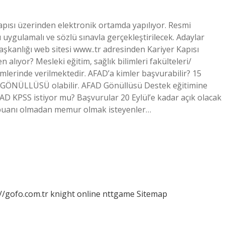
Kapısı üzerinden elektronik ortamda yapılıyor. Resmi
ygulamalı ve sözlü sınavla gerçekleştirilecek. Adaylar
anlığı web sitesi www..tr adresinden Kariyer Kapısı
lıyor? Mesleki eğitim, sağlık bilimleri fakülteleri/
ümlerinde verilmektedir. AFAD’a kimler başvurabilir? 15
 GÖNÜLLÜSÜ olabilir. AFAD Gönüllüsü Destek eğitimine
AD KPSS istiyor mu? Başvurular 20 Eylül’e kadar açık olacak
SS puanı olmadan memur olmak isteyenler…
//gofo.com.tr
knight online
nttgame
Sitemap