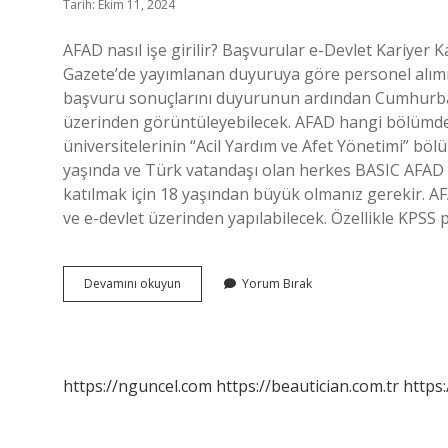
Tarih: Ekim 11, 2024
AFAD nasıl işe girilir? Başvurular e-Devlet Kariyer 
Gazete’de yayımlanan duyuruya göre personel alımı u
başvuru sonuçlarını duyurunun ardından Cumhurbaşk
üzerinden görüntüleyebilecek. AFAD hangi bölümden a
üniversitelerinin “Acil Yardım ve Afet Yönetimi” böl
yaşında ve Türk vatandaşı olan herkes BASIC AFAD
katılmak için 18 yaşından büyük olmanız gerekir. AF
ve e-devlet üzerinden yapılabilecek. Özellikle KP
Afad
Devamını okuyun
Yorum Bırak
Da
Kimler
Çalışabilir
https://nguncel.com
https://beautician.com.tr
https: