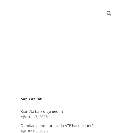
Sidebar
Son Yazılar
grandoperabet yeni giri
Kıbrıs’ta tank olayı nedir ?
Ağustos 7, 2026
Depolarizasyon sırasında ATP harcanır mı ?
Ağustos 6, 2026