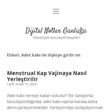
menüyü
Anasayfa
aç
Gizlilik Politikası
Dijital Notlar Günlüğü
Yasal Uyarı
Teknolojiyle dolu keyifli hikayeler!
Hakkımızda
Etiket:
Adet kabı ile ilişkiye girilir mi
Menstrual Kap Vajinaya Nasıl
Yerleştirilir
Tarih: Aralık 15, 2024
Adet kabı nereye kadar sokulur? Bir tamponla
karşılaştırıldığında, adet kabı vajinal kanala daha
derin yerleştirilmelidir. Yerleştirmeyi kolaylaştırmak