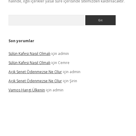
halinde, ilgili içerikler yasal süre içerisinde sitemizden kaldırılacaktır.
Arama
Son yorumlar
Sülün Kafesi Nasıl Olmalı
için
admin
Sülün Kafesi Nasıl Olmalı
için
Cemre
Açık Senet Ödenmezse Ne Olur
için
admin
Açık Senet Ödenmezse Ne Olur
için
Şirin
Vamos Hangi Ülkenin
için
admin