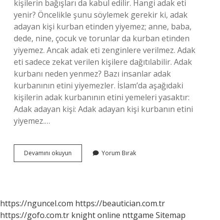
kişilerin bağışları da kabul edilir. Hangi adak eti
yenir? Öncelikle şunu söylemek gerekir ki, adak
adayan kişi kurban etinden yiyemez; anne, baba,
dede, nine, çocuk ve torunlar da kurban etinden
yiyemez. Ancak adak eti zenginlere verilmez. Adak
eti sadece zekat verilen kişilere dağıtılabilir. Adak
kurbanı neden yenmez? Bazı insanlar adak
kurbanının etini yiyemezler. İslam’da aşağıdaki
kişilerin adak kurbanının etini yemeleri yasaktır:
Adak adayan kişi: Adak adayan kişi kurbanın etini
yiyemez.…
Hangi
Devamını okuyun
Yorum Bırak
Adak
Yenmez
https://nguncel.com
https://beautician.com.tr
https://gofo.com.tr
knight online
nttgame
Sitemap