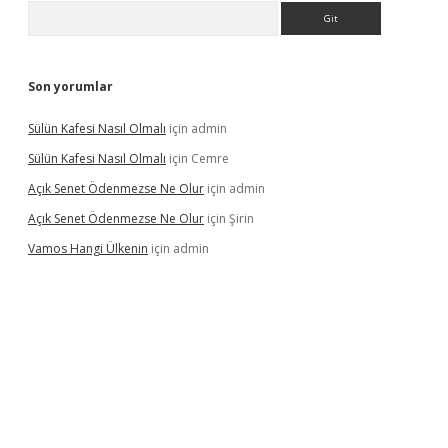
Arama
Son yorumlar
Sülün Kafesi Nasıl Olmalı
için
admin
Sülün Kafesi Nasıl Olmalı
için
Cemre
Açık Senet Ödenmezse Ne Olur
için
admin
Açık Senet Ödenmezse Ne Olur
için
Şirin
Vamos Hangi Ülkenin
için
admin
yeni giriş