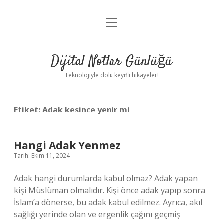
menüyü
Anasayfa
aç
Gizlilik Politikası
Dijital Notlar Günlüğü
Yasal Uyarı
Teknolojiyle dolu keyifli hikayeler!
Hakkımızda
Etiket:
Adak kesince yenir mi
Hangi Adak Yenmez
Tarih: Ekim 11, 2024
Adak hangi durumlarda kabul olmaz? Adak yapan
kişi Müslüman olmalıdır. Kişi önce adak yapıp sonra
İslam’a dönerse, bu adak kabul edilmez. Ayrıca, akıl
sağlığı yerinde olan ve ergenlik çağını geçmiş