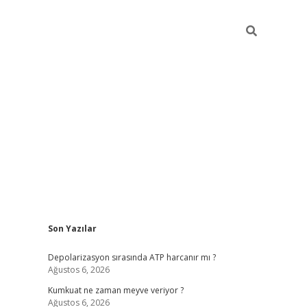
Sidebar
Son Yazılar
grandoperabet yeni gir
Depolarizasyon sırasında ATP harcanır mı ?
Ağustos 6, 2026
Kumkuat ne zaman meyve veriyor ?
Ağustos 6, 2026