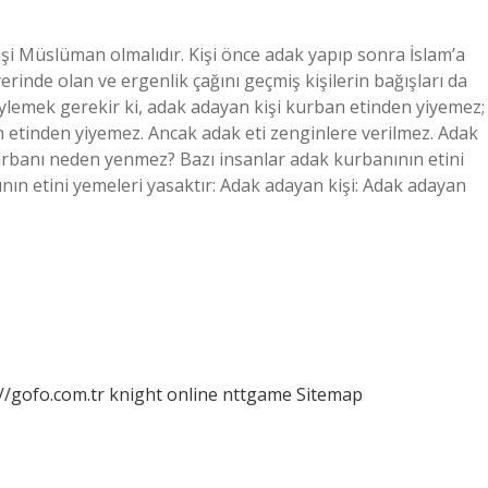
i Müslüman olmalıdır. Kişi önce adak yapıp sonra İslam’a
yerinde olan ve ergenlik çağını geçmiş kişilerin bağışları da
söylemek gerekir ki, adak adayan kişi kurban etinden yiyemez;
n etinden yiyemez. Ancak adak eti zenginlere verilmez. Adak
k kurbanı neden yenmez? Bazı insanlar adak kurbanının etini
ının etini yemeleri yasaktır: Adak adayan kişi: Adak adayan
//gofo.com.tr
knight online
nttgame
Sitemap