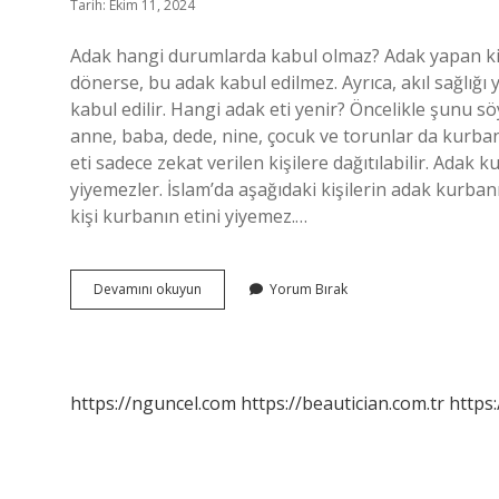
Tarih: Ekim 11, 2024
Adak hangi durumlarda kabul olmaz? Adak yapan kiş
dönerse, bu adak kabul edilmez. Ayrıca, akıl sağlığı 
kabul edilir. Hangi adak eti yenir? Öncelikle şunu 
anne, baba, dede, nine, çocuk ve torunlar da kurba
eti sadece zekat verilen kişilere dağıtılabilir. Ada
yiyemezler. İslam’da aşağıdaki kişilerin adak kurban
kişi kurbanın etini yiyemez.…
Hangi
Devamını okuyun
Yorum Bırak
Adak
Yenmez
https://nguncel.com
https://beautician.com.tr
https: