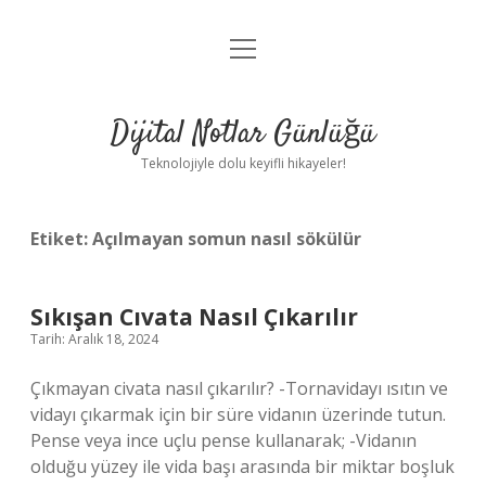
menüyü
Anasayfa
aç
Gizlilik Politikası
Dijital Notlar Günlüğü
Yasal Uyarı
Teknolojiyle dolu keyifli hikayeler!
Hakkımızda
Etiket:
Açılmayan somun nasıl sökülür
Sıkışan Cıvata Nasıl Çıkarılır
Tarih: Aralık 18, 2024
Çıkmayan civata nasıl çıkarılır? -Tornavidayı ısıtın ve
vidayı çıkarmak için bir süre vidanın üzerinde tutun.
Pense veya ince uçlu pense kullanarak; -Vidanın
olduğu yüzey ile vida başı arasında bir miktar boşluk