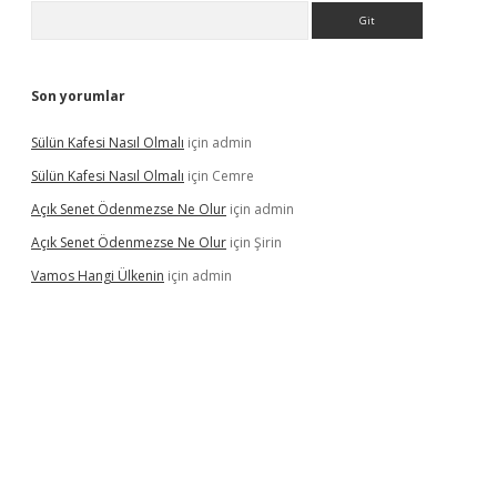
Arama
Son yorumlar
Sülün Kafesi Nasıl Olmalı
için
admin
Sülün Kafesi Nasıl Olmalı
için
Cemre
Açık Senet Ödenmezse Ne Olur
için
admin
Açık Senet Ödenmezse Ne Olur
için
Şirin
Vamos Hangi Ülkenin
için
admin
 yeni giriş