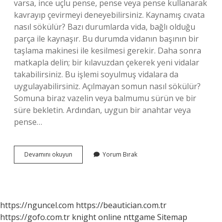
varsa, ince uçlu pense, pense veya pense kullanarak
kavrayıp çevirmeyi deneyebilirsiniz. Kaynamış cıvata
nasıl sökülür? Bazı durumlarda vida, bağlı olduğu
parça ile kaynaşır. Bu durumda vidanın başının bir
taşlama makinesi ile kesilmesi gerekir. Daha sonra
matkapla delin; bir kılavuzdan çekerek yeni vidalar
takabilirsiniz. Bu işlemi soyulmuş vidalara da
uygulayabilirsiniz. Açılmayan somun nasıl sökülür?
Somuna biraz vazelin veya balmumu sürün ve bir
süre bekletin. Ardından, uygun bir anahtar veya
pense…
Sıkışan
Devamını okuyun
Yorum Bırak
Cıvata
Nasıl
Çıkarılır
https://nguncel.com
https://beautician.com.tr
https://gofo.com.tr
knight online
nttgame
Sitemap