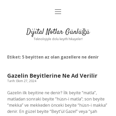
menüyü
Anasayfa
aç
Gizlilik Politikası
Dijital Notlar Günlüğü
Yasal Uyarı
Teknolojiyle dolu keyifli hikayeler!
Hakkımızda
Etiket:
5 beyitten az olan gazellere ne denir
Gazelin Beyitlerine Ne Ad Verilir
Tarih: Ekim 27, 2024
Gazelin ilk beyitine ne denir? İlk beyite “matla”,
matladan sonraki beyite “hüsn-i matla”; son beyite
“mekka” ve mekkeden önceki beyite “hüsn-i makka”
denir. En güzel beyite “Beyt’ül Gazel” veya “şah