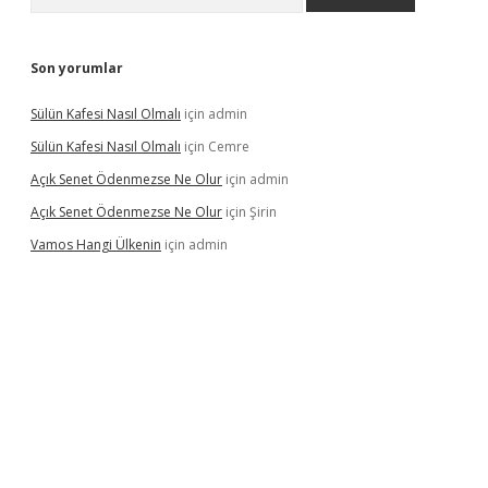
Son yorumlar
Sülün Kafesi Nasıl Olmalı
için
admin
Sülün Kafesi Nasıl Olmalı
için
Cemre
Açık Senet Ödenmezse Ne Olur
için
admin
Açık Senet Ödenmezse Ne Olur
için
Şirin
Vamos Hangi Ülkenin
için
admin
yeni giriş