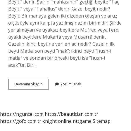
Beyiti” denir. Şairin “mahlasının” geçtiği beyite “Taç
Beyiti” veya “Tahallus” denir. Gazel beyit nedir?
Beyit: Bir manaya gelen iki dizeden oluşan ve aruz
ölçüsüyle aynı kalıpta yazılmış nazım birimidir. Şiirde
yer almayan ve uyaksız beyitlere Mufred veya Ferd;
uyaklı beyitlere Mukaffa veya Musarrâ denir.
Gazelin ikinci beytine verilen ad nedir? Gazelin ilk
beyti Matla; son beyti “mak”; ikinci beyti “hüsn-i
matla” ve sondan bir önceki beyti ise “hüsn-i
acak”tır. Bir…
Gazelin
Devamını okuyun
Yorum Bırak
Beyitlerine
Ne
Ad
Verilir
https://nguncel.com
https://beautician.com.tr
https://gofo.com.tr
knight online
nttgame
Sitemap