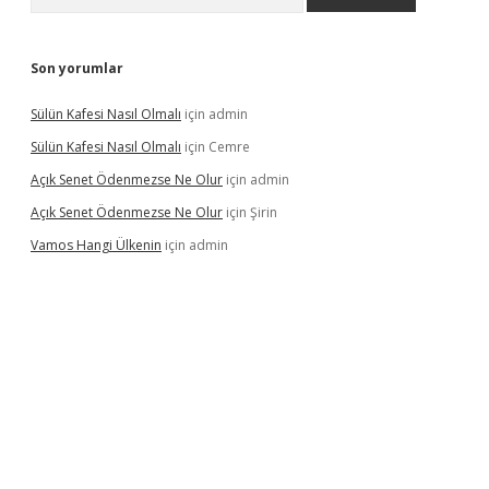
Son yorumlar
Sülün Kafesi Nasıl Olmalı
için
admin
Sülün Kafesi Nasıl Olmalı
için
Cemre
Açık Senet Ödenmezse Ne Olur
için
admin
Açık Senet Ödenmezse Ne Olur
için
Şirin
Vamos Hangi Ülkenin
için
admin
yeni giriş