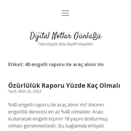
menüyü
Anasayfa
aç
Gizlilik Politikası
Dijital Notlar Günlüğü
Yasal Uyarı
Teknolojiyle dolu keyifli hikayeler!
Hakkımızda
Etiket:
40 engelli raporu ile araç alınır mı
Özürlülük Raporu Yüzde Kaç Olmalı
Tarih: Ekim 25, 2024
%40 engelli raporu ile araç alınır mı? Alıcının
engellilik derecesi en az %40 olmalıdır. Aracı
kullanacak engelli kişinin 18 yaşını doldurmuş
olması gerekmektedir. Bu bağlamda ehliyeti