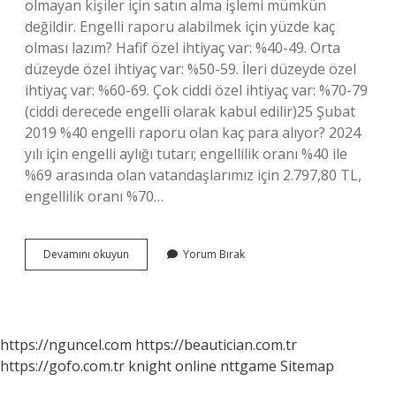
olmayan kişiler için satın alma işlemi mümkün
değildir. Engelli raporu alabilmek için yüzde kaç
olması lazım? Hafif özel ihtiyaç var: %40-49. Orta
düzeyde özel ihtiyaç var: %50-59. İleri düzeyde özel
ihtiyaç var: %60-69. Çok ciddi özel ihtiyaç var: %70-79
(ciddi derecede engelli olarak kabul edilir)25 Şubat
2019 %40 engelli raporu olan kaç para alıyor? 2024
yılı için engelli aylığı tutarı; engellilik oranı %40 ile
%69 arasında olan vatandaşlarımız için 2.797,80 TL,
engellilik oranı %70…
Özürlülük
Devamını okuyun
Yorum Bırak
Raporu
Yüzde
Kaç
Olmalı
https://nguncel.com
https://beautician.com.tr
https://gofo.com.tr
knight online
nttgame
Sitemap