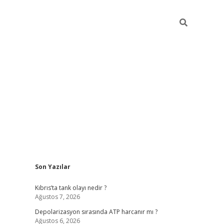
Sidebar
Son Yazılar
grandoperabet yeni gir
Kıbrıs’ta tank olayı nedir ?
Ağustos 7, 2026
Depolarizasyon sırasında ATP harcanır mı ?
Ağustos 6, 2026