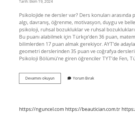
Tarih: Ekim 19, 2024
Psikolojide ne dersler var? Ders konuları arasında p
algı, davranış, öğrenme, motivasyon, duygu ve bellek, 
psikoloji, ruhsal bozukluklar ve ruhsal bozuklukları
Bu puanı alabilmek için Türkçe’den 36 puan, matema
bilimlerden 17 puan almak gerekiyor. AYT’de adayla
geometri derslerinden 35 puan ve coğrafya derslerin
Psikoloji Bölümü’ne giren öğrenciler TYT’de Fen, Tü
Psikoloji
Devamını okuyun
Yorum Bırak
De
Matematik
Dersi
Var
Mı
https://nguncel.com
https://beautician.com.tr
https: