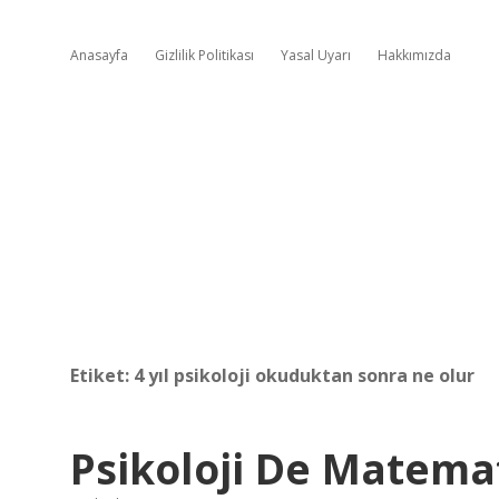
Anasayfa
Gizlilik Politikası
Yasal Uyarı
Hakkımızda
Etiket:
4 yıl psikoloji okuduktan sonra ne olur
Psikoloji De Matemat