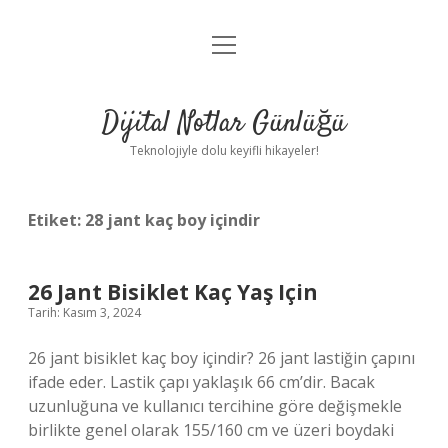
menüyü
Anasayfa
aç
Gizlilik Politikası
Dijital Notlar Günlüğü
Yasal Uyarı
Teknolojiyle dolu keyifli hikayeler!
Hakkımızda
Etiket:
28 jant kaç boy içindir
26 Jant Bisiklet Kaç Yaş Için
Tarih: Kasım 3, 2024
26 jant bisiklet kaç boy içindir? 26 jant lastiğin çapını
ifade eder. Lastik çapı yaklaşık 66 cm’dir. Bacak
uzunluğuna ve kullanıcı tercihine göre değişmekle
birlikte genel olarak 155/160 cm ve üzeri boydaki