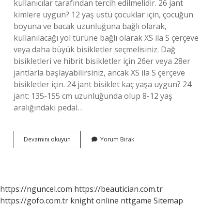
kullanıcılar tarafından tercih edilmelidir. 26 jant
kimlere uygun? 12 yaş üstü çocuklar için, çocuğun
boyuna ve bacak uzunluğuna bağlı olarak,
kullanılacağı yol türüne bağlı olarak XS ila S çerçeve
veya daha büyük bisikletler seçmelisiniz. Dağ
bisikletleri ve hibrit bisikletler için 26er veya 28er
jantlarla başlayabilirsiniz, ancak XS ila S çerçeve
bisikletler için. 24 jant bisiklet kaç yaşa uygun? 24
jant: 135-155 cm uzunluğunda olup 8-12 yaş
aralığındaki pedal…
26
Devamını okuyun
Yorum Bırak
Jant
Bisiklet
Kaç
Yaş
Için
https://nguncel.com
https://beautician.com.tr
https://gofo.com.tr
knight online
nttgame
Sitemap