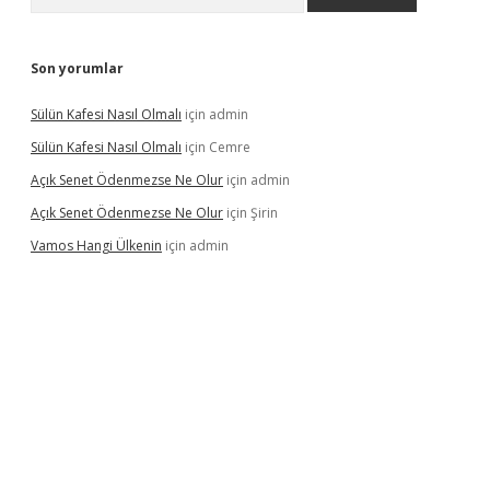
Son yorumlar
Sülün Kafesi Nasıl Olmalı
için
admin
Sülün Kafesi Nasıl Olmalı
için
Cemre
Açık Senet Ödenmezse Ne Olur
için
admin
Açık Senet Ödenmezse Ne Olur
için
Şirin
Vamos Hangi Ülkenin
için
admin
yeni giriş