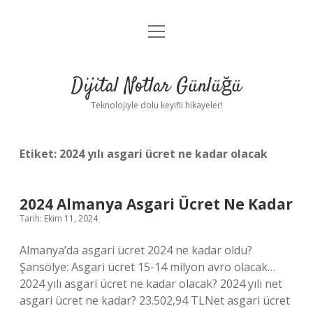
menüyü
Anasayfa
aç
Gizlilik Politikası
Dijital Notlar Günlüğü
Yasal Uyarı
Teknolojiyle dolu keyifli hikayeler!
Hakkımızda
Etiket:
2024 yılı asgari ücret ne kadar olacak
2024 Almanya Asgari Ücret Ne Kadar
Tarih: Ekim 11, 2024
Almanya’da asgari ücret 2024 ne kadar oldu?
Şansölye: Asgari ücret 15-14 milyon avro olacak…
2024 yılı asgari ücret ne kadar olacak? 2024 yılı net
asgari ücret ne kadar? 23.502,94 TLNet asgari ücret