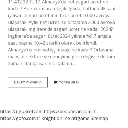
11.402,32 TL17. Almanya’da net asgari ücret ne
kadar? Bu rakamlara ulaşıldığında, haftada 48 saat
çalışan asgari ücretlinin brüt ücreti 3.000 avroya
ulaşacak. Aylık net ücret ise ortalama 2.300 avroya
ulaşacak. İngiltere’de asgari ücret ne kadar 2024?
İngiltere’de asgari ücret 2024 yılında %9,7 artışla
saat başına 10,42 sterlin olarak belirlendi.
Almanya’da normal işçi maaşı ne kadar? Ortalama
maaşlar sektöre ve deneyime göre değişse de tam
zamanlı bir çalışanın ortalama…
2024
Devamını okuyun
Yorum Bırak
Almanya
Asgari
Ücret
Ne
Kadar
https://nguncel.com
https://beautician.com.tr
https://gofo.com.tr
knight online
nttgame
Sitemap