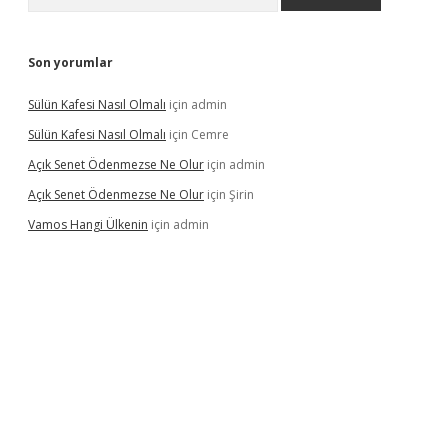
Son yorumlar
Sülün Kafesi Nasıl Olmalı
için
admin
Sülün Kafesi Nasıl Olmalı
için
Cemre
Açık Senet Ödenmezse Ne Olur
için
admin
Açık Senet Ödenmezse Ne Olur
için
Şirin
Vamos Hangi Ülkenin
için
admin
yeni giriş