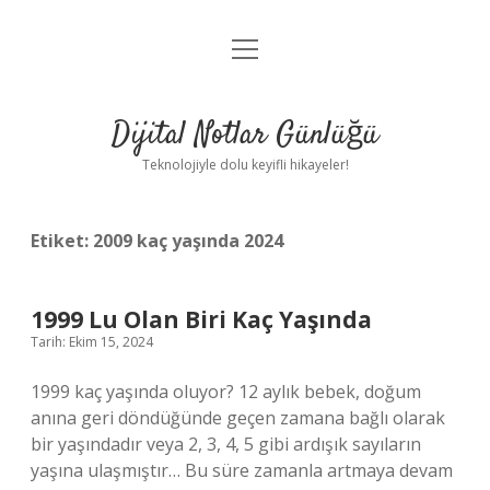
menüyü
Anasayfa
aç
Gizlilik Politikası
Dijital Notlar Günlüğü
Yasal Uyarı
Teknolojiyle dolu keyifli hikayeler!
Hakkımızda
Etiket:
2009 kaç yaşında 2024
1999 Lu Olan Biri Kaç Yaşında
Tarih: Ekim 15, 2024
1999 kaç yaşında oluyor? 12 aylık bebek, doğum
anına geri döndüğünde geçen zamana bağlı olarak
bir yaşındadır veya 2, 3, 4, 5 gibi ardışık sayıların
yaşına ulaşmıştır… Bu süre zamanla artmaya devam