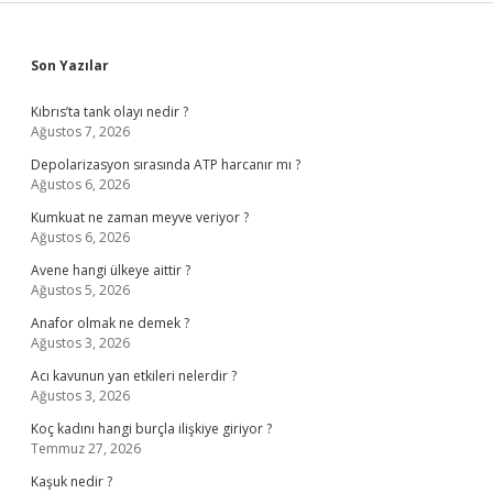
Sidebar
Son Yazılar
Kıbrıs’ta tank olayı nedir ?
Ağustos 7, 2026
Depolarizasyon sırasında ATP harcanır mı ?
Ağustos 6, 2026
Kumkuat ne zaman meyve veriyor ?
Ağustos 6, 2026
Avene hangi ülkeye aittir ?
Ağustos 5, 2026
Anafor olmak ne demek ?
Ağustos 3, 2026
Acı kavunun yan etkileri nelerdir ?
Ağustos 3, 2026
Koç kadını hangi burçla ilişkiye giriyor ?
Temmuz 27, 2026
Kaşuk nedir ?