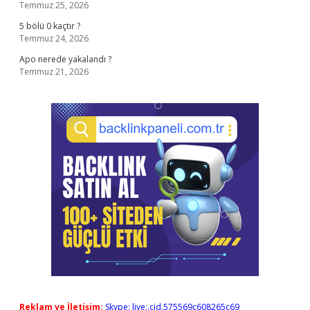
Temmuz 25, 2026
5 bölü 0 kaçtır ?
Temmuz 24, 2026
Apo nerede yakalandı ?
Temmuz 21, 2026
Reklam ve İletişim:
Skype: live:.cid.575569c608265c69