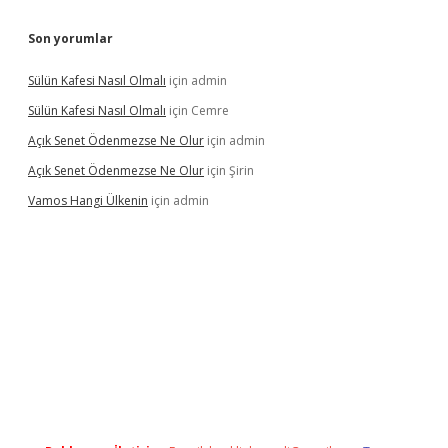
Son yorumlar
Sülün Kafesi Nasıl Olmalı
için
admin
Sülün Kafesi Nasıl Olmalı
için
Cemre
Açık Senet Ödenmezse Ne Olur
için
admin
Açık Senet Ödenmezse Ne Olur
için
Şirin
Vamos Hangi Ülkenin
için
admin
 yeni giriş