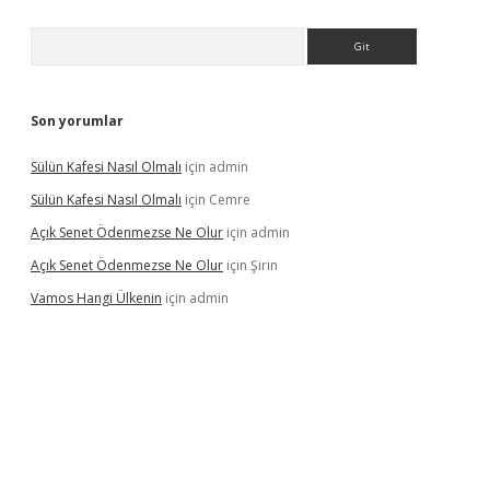
Arama
Son yorumlar
Sülün Kafesi Nasıl Olmalı
için
admin
Sülün Kafesi Nasıl Olmalı
için
Cemre
Açık Senet Ödenmezse Ne Olur
için
admin
Açık Senet Ödenmezse Ne Olur
için
Şirin
Vamos Hangi Ülkenin
için
admin
 yeni giriş