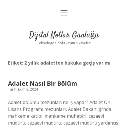
menüyü
Anasayfa
aç
Gizlilik Politikası
Dijital Notlar Günlüğü
Yasal Uyarı
Teknolojiyle dolu keyifli hikayeler!
Hakkımızda
Etiket:
2 yıllık adaletten hukuka geçiş var mı
Adalet Nasıl Bir Bölüm
Tarih: Ekim 9, 2024
Adalet bölümü mezunları ne iş yapar? Adalet Ön
Lisans Programı mezunları, Adalet Bakanlığı’nda
mahkeme katibi, mahkeme muhabiri, cezaevi
müdürü, cezaevi müdürü, cezaevi müdürü yardımcısı