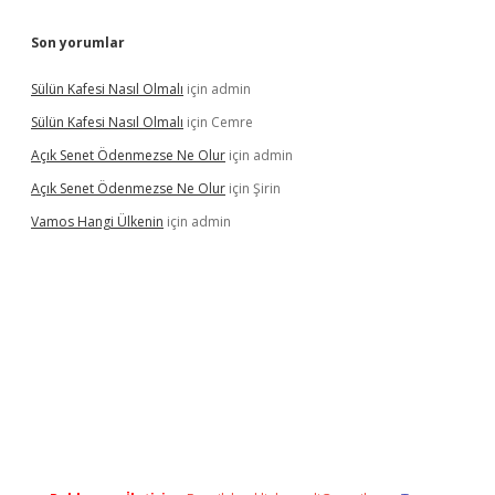
Son yorumlar
Sülün Kafesi Nasıl Olmalı
için
admin
Sülün Kafesi Nasıl Olmalı
için
Cemre
Açık Senet Ödenmezse Ne Olur
için
admin
Açık Senet Ödenmezse Ne Olur
için
Şirin
Vamos Hangi Ülkenin
için
admin
yeni giriş