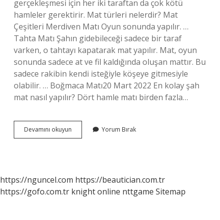
gerçekleşmesi için her iki taraftan da çok kötü
hamleler gerektirir. Mat türleri nelerdir? Mat
Çeşitleri Merdiven Matı Oyun sonunda yapılır. …
Tahta Matı Şahın gidebileceği sadece bir taraf
varken, o tahtayı kapatarak mat yapılır. Mat, oyun
sonunda sadece at ve fil kaldığında oluşan mattır. Bu
sadece rakibin kendi isteğiyle köşeye gitmesiyle
olabilir. … Boğmaca Matı20 Mart 2022 En kolay şah
mat nasıl yapılır? Dört hamle matı birden fazla…
En
Devamını okuyun
Yorum Bırak
Kısa
Mat
Türü
Nedir
https://nguncel.com
https://beautician.com.tr
https://gofo.com.tr
knight online
nttgame
Sitemap