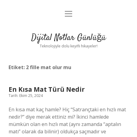
menüyü
Anasayfa
aç
Gizlilik Politikası
Dijital Notlar Günlüğü
Yasal Uyarı
Teknolojiyle dolu keyifli hikayeler!
Hakkımızda
Etiket:
2 fille mat olur mu
En Kısa Mat Türü Nedir
Tarih: Ekim 25, 2024
En kısa mat kaç hamle? Hiç “Satrançtaki en hızlı mat
nedir?” diye merak ettiniz mi? İkinci hamlede
mümkün olan en hızlı mat (aynı zamanda “aptalın
matı” olarak da bilinir) oldukça saçmadır ve