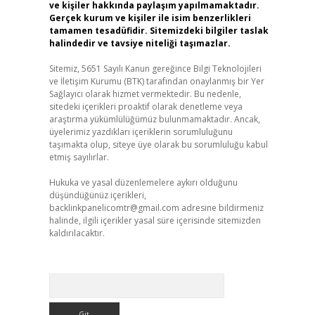
ve kişiler hakkında paylaşım yapılmamaktadır.
Gerçek kurum ve kişiler ile isim benzerlikleri
tamamen tesadüfidir. Sitemizdeki bilgiler taslak
halindedir ve tavsiye niteliği taşımazlar.
Sitemiz, 5651 Sayılı Kanun gereğince Bilgi Teknolojileri
ve İletişim Kurumu (BTK) tarafından onaylanmış bir Yer
Sağlayıcı olarak hizmet vermektedir. Bu nedenle,
sitedeki içerikleri proaktif olarak denetleme veya
araştırma yükümlülüğümüz bulunmamaktadır. Ancak,
üyelerimiz yazdıkları içeriklerin sorumluluğunu
taşımakta olup, siteye üye olarak bu sorumluluğu kabul
etmiş sayılırlar.
Hukuka ve yasal düzenlemelere aykırı olduğunu
düşündüğünüz içerikleri,
backlinkpanelicomtr@gmail.com
adresine bildirmeniz
halinde, ilgili içerikler yasal süre içerisinde sitemizden
kaldırılacaktır.
Arama