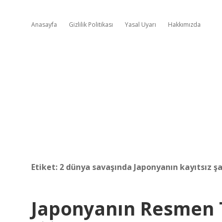
Anasayfa
Gizlilik Politikası
Yasal Uyarı
Hakkımızda
Etiket:
2 dünya savaşında Japonyanın kayıtsız ş
Japonyanın Resmen 