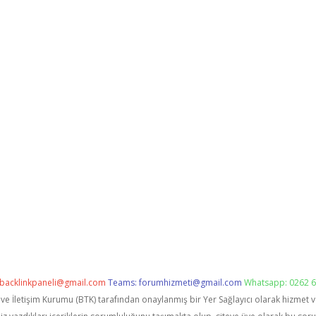
backlinkpaneli@gmail.com
Teams:
forumhizmeti@gmail.com
Whatsapp: 0262 6
i ve İletişim Kurumu (BTK) tarafından onaylanmış bir Yer Sağlayıcı olarak hizmet 