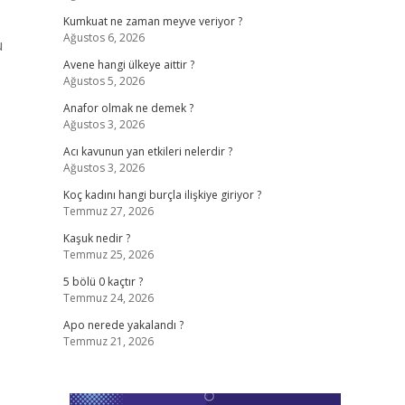
Kumkuat ne zaman meyve veriyor ?
Ağustos 6, 2026
u
Avene hangi ülkeye aittir ?
Ağustos 5, 2026
Anafor olmak ne demek ?
Ağustos 3, 2026
Acı kavunun yan etkileri nelerdir ?
Ağustos 3, 2026
Koç kadını hangi burçla ilişkiye giriyor ?
Temmuz 27, 2026
Kaşuk nedir ?
Temmuz 25, 2026
5 bölü 0 kaçtır ?
Temmuz 24, 2026
Apo nerede yakalandı ?
Temmuz 21, 2026