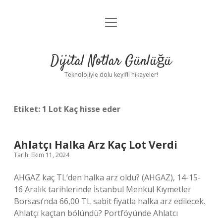
menüyü
Anasayfa
aç
Gizlilik Politikası
Dijital Notlar Günlüğü
Yasal Uyarı
Teknolojiyle dolu keyifli hikayeler!
Hakkımızda
Etiket:
1 Lot Kaç hisse eder
Ahlatçı Halka Arz Kaç Lot Verdi
Tarih: Ekim 11, 2024
AHGAZ kaç TL’den halka arz oldu? (AHGAZ), 14-15-
16 Aralık tarihlerinde İstanbul Menkul Kıymetler
Borsası’nda 66,00 TL sabit fiyatla halka arz edilecek.
Ahlatçı kaçtan bölündü? Portföyünde Ahlatcı