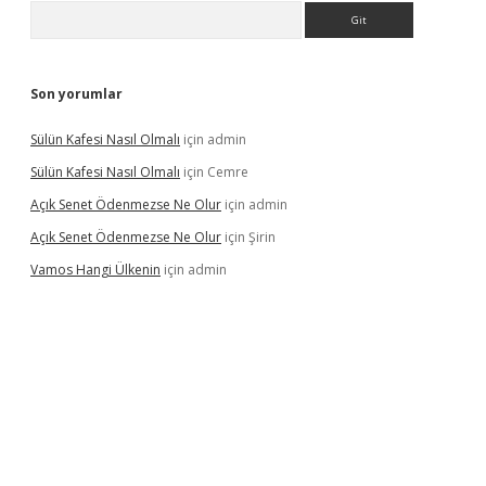
Arama
Son yorumlar
Sülün Kafesi Nasıl Olmalı
için
admin
Sülün Kafesi Nasıl Olmalı
için
Cemre
Açık Senet Ödenmezse Ne Olur
için
admin
Açık Senet Ödenmezse Ne Olur
için
Şirin
Vamos Hangi Ülkenin
için
admin
yeni giriş