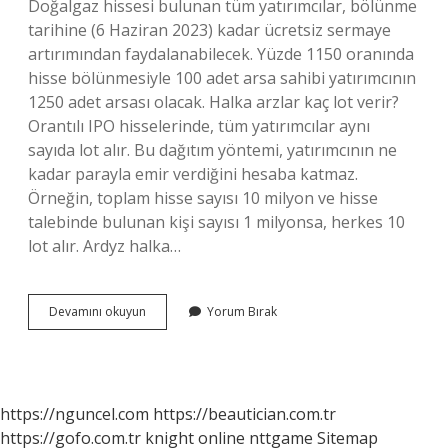
Doğalgaz hissesi bulunan tüm yatırımcılar, bölünme
tarihine (6 Haziran 2023) kadar ücretsiz sermaye
artırımından faydalanabilecek. Yüzde 1150 oranında
hisse bölünmesiyle 100 adet arsa sahibi yatırımcının
1250 adet arsası olacak. Halka arzlar kaç lot verir?
Orantılı IPO hisselerinde, tüm yatırımcılar aynı
sayıda lot alır. Bu dağıtım yöntemi, yatırımcının ne
kadar parayla emir verdiğini hesaba katmaz.
Örneğin, toplam hisse sayısı 10 milyon ve hisse
talebinde bulunan kişi sayısı 1 milyonsa, herkes 10
lot alır. Ardyz halka…
Ahlatçı
Devamını okuyun
Yorum Bırak
Halka
Arz
Kaç
Lot
Verdi
https://nguncel.com
https://beautician.com.tr
https://gofo.com.tr
knight online
nttgame
Sitemap