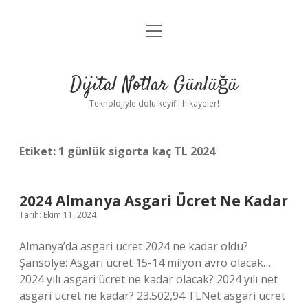
menüyü
Anasayfa
aç
Gizlilik Politikası
Dijital Notlar Günlüğü
Yasal Uyarı
Teknolojiyle dolu keyifli hikayeler!
Hakkımızda
Etiket:
1 günlük sigorta kaç TL 2024
2024 Almanya Asgari Ücret Ne Kadar
Tarih: Ekim 11, 2024
Almanya’da asgari ücret 2024 ne kadar oldu?
Şansölye: Asgari ücret 15-14 milyon avro olacak…
2024 yılı asgari ücret ne kadar olacak? 2024 yılı net
asgari ücret ne kadar? 23.502,94 TLNet asgari ücret