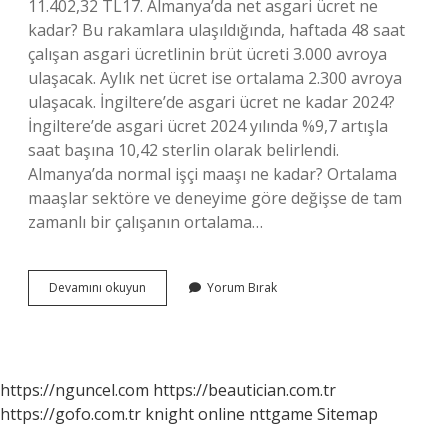
11.402,32 TL17. Almanya’da net asgari ücret ne
kadar? Bu rakamlara ulaşıldığında, haftada 48 saat
çalışan asgari ücretlinin brüt ücreti 3.000 avroya
ulaşacak. Aylık net ücret ise ortalama 2.300 avroya
ulaşacak. İngiltere’de asgari ücret ne kadar 2024?
İngiltere’de asgari ücret 2024 yılında %9,7 artışla
saat başına 10,42 sterlin olarak belirlendi.
Almanya’da normal işçi maaşı ne kadar? Ortalama
maaşlar sektöre ve deneyime göre değişse de tam
zamanlı bir çalışanın ortalama…
2024
Devamını okuyun
Yorum Bırak
Almanya
Asgari
Ücret
Ne
Kadar
https://nguncel.com
https://beautician.com.tr
https://gofo.com.tr
knight online
nttgame
Sitemap