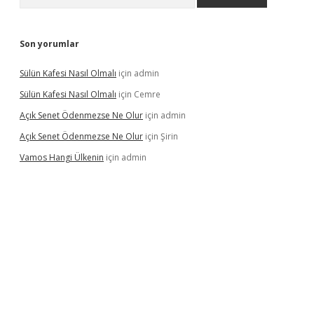
Son yorumlar
Sülün Kafesi Nasıl Olmalı
için
admin
Sülün Kafesi Nasıl Olmalı
için
Cemre
Açık Senet Ödenmezse Ne Olur
için
admin
Açık Senet Ödenmezse Ne Olur
için
Şirin
Vamos Hangi Ülkenin
için
admin
yeni giriş