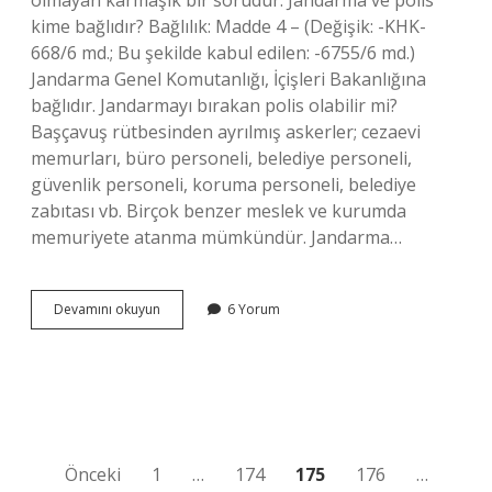
olmayan karmaşık bir sorudur. Jandarma ve polis
kime bağlıdır? Bağlılık: Madde 4 – (Değişik: -KHK-
668/6 md.; Bu şekilde kabul edilen: -6755/6 md.)
Jandarma Genel Komutanlığı, İçişleri Bakanlığına
bağlıdır. Jandarmayı bırakan polis olabilir mi?
Başçavuş rütbesinden ayrılmış askerler; cezaevi
memurları, büro personeli, belediye personeli,
güvenlik personeli, koruma personeli, belediye
zabıtası vb. Birçok benzer meslek ve kurumda
memuriyete atanma mümkündür. Jandarma…
Jandarma
Devamını okuyun
6 Yorum
Mı
Daha
Üstün
Polis
Mi
Yazı
Önceki
1
…
174
175
176
…