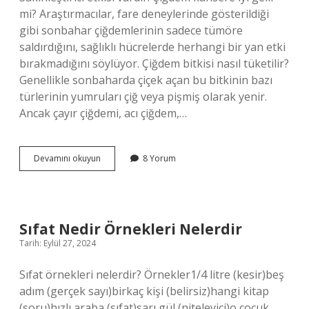
mi? Araştırmacılar, fare deneylerinde gösterildiği
gibi sonbahar çiğdemlerinin sadece tümöre
saldırdığını, sağlıklı hücrelerde herhangi bir yan etki
bırakmadığını söylüyor. Çiğdem bitkisi nasıl tüketilir?
Genellikle sonbaharda çiçek açan bu bitkinin bazı
türlerinin yumruları çiğ veya pişmiş olarak yenir.
Ancak çayır çiğdemi, acı çiğdem,…
Çiğdem
Devamını okuyun
8 Yorum
Hangi
Hastalıklara
Iyi
Gelir
Sıfat Nedir Örnekleri Nelerdir
Tarih: Eylül 27, 2024
Sıfat örnekleri nelerdir? Örnekler1/4 litre (kesir)beş
adım (gerçek sayı)birkaç kişi (belirsiz)hangi kitap
(soru)hızlı araba (sıfat)sarı gül (niteleyici)o çocuk