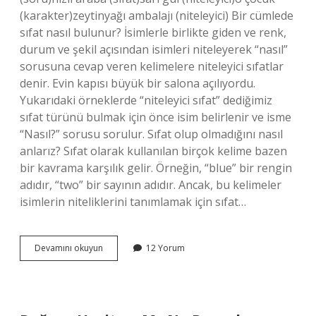
(karakter)zeytinyağı ambalajı (niteleyici) Bir cümlede
sıfat nasıl bulunur? İsimlerle birlikte giden ve renk,
durum ve şekil açısından isimleri niteleyerek “nasıl”
sorusuna cevap veren kelimelere niteleyici sıfatlar
denir. Evin kapısı büyük bir salona açılıyordu.
Yukarıdaki örneklerde “niteleyici sıfat” dediğimiz
sıfat türünü bulmak için önce isim belirlenir ve isme
“Nasıl?” sorusu sorulur. Sıfat olup olmadığını nasıl
anlarız? Sıfat olarak kullanılan birçok kelime bazen
bir kavrama karşılık gelir. Örneğin, “blue” bir rengin
adıdır, “two” bir sayının adıdır. Ancak, bu kelimeler
isimlerin niteliklerini tanımlamak için sıfat…
Sıfat
Devamını okuyun
12 Yorum
Nedir
Örnekleri
Nelerdir