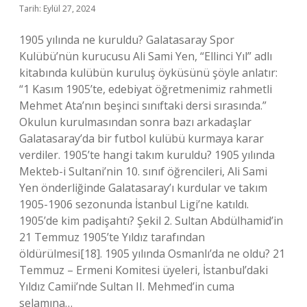
Tarih: Eylül 27, 2024
1905 yılında ne kuruldu? Galatasaray Spor
Kulübü’nün kurucusu Ali Sami Yen, “Ellinci Yıl” adlı
kitabında kulübün kuruluş öyküsünü şöyle anlatır:
“1 Kasım 1905’te, edebiyat öğretmenimiz rahmetli
Mehmet Ata’nın beşinci sınıftaki dersi sırasında.”
Okulun kurulmasından sonra bazı arkadaşlar
Galatasaray’da bir futbol kulübü kurmaya karar
verdiler. 1905’te hangi takım kuruldu? 1905 yılında
Mekteb-i Sultani’nin 10. sınıf öğrencileri, Ali Sami
Yen önderliğinde Galatasaray’ı kurdular ve takım
1905-1906 sezonunda İstanbul Ligi’ne katıldı.
1905’de kim padişahtı? Şekil 2. Sultan Abdülhamid’in
21 Temmuz 1905’te Yıldız tarafından
öldürülmesi[18]. 1905 yılında Osmanlı’da ne oldu? 21
Temmuz – Ermeni Komitesi üyeleri, İstanbul’daki
Yıldız Camii’nde Sultan II. Mehmed’in cuma
selamına…