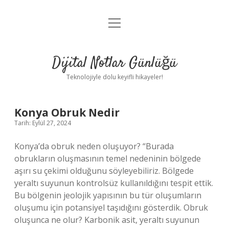
menüyü
Anasayfa
aç
Gizlilik Politikası
Dijital Notlar Günlüğü
Yasal Uyarı
Teknolojiyle dolu keyifli hikayeler!
Hakkımızda
Dijital
Konya Obruk Nedir
Tarih: Eylül 27, 2024
Notlar
Konya’da obruk neden oluşuyor? “Burada
Günlüğü
obrukların oluşmasının temel nedeninin bölgede
aşırı su çekimi olduğunu söyleyebiliriz. Bölgede
Yazılar
yeraltı suyunun kontrolsüz kullanıldığını tespit ettik.
Bu bölgenin jeolojik yapısının bu tür oluşumların
oluşumu için potansiyel taşıdığını gösterdik. Obruk
oluşunca ne olur? Karbonik asit, yeraltı suyunun