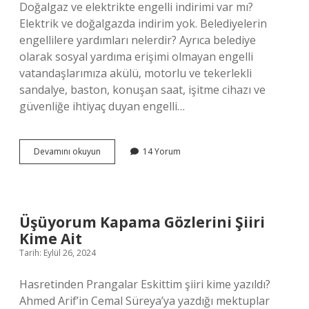
Doğalgaz ve elektrikte engelli indirimi var mı?
Elektrik ve doğalgazda indirim yok. Belediyelerin
engellilere yardımları nelerdir? Ayrıca belediye
olarak sosyal yardıma erişimi olmayan engelli
vatandaşlarımıza akülü, motorlu ve tekerlekli
sandalye, baston, konuşan saat, işitme cihazı ve
güvenliğe ihtiyaç duyan engelli…
Engelliler
Devamını okuyun
14 Yorum
Ücretsiz
Nelerden
Faydalanır
Üşüyorum Kapama Gözlerini Şiiri
Kime Ait
Tarih: Eylül 26, 2024
Hasretinden Prangalar Eskittim şiiri kime yazıldı?
Ahmed Arif’in Cemal Süreya’ya yazdığı mektuplar