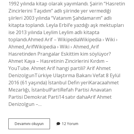
1992 yılında kitap olarak yayımlandı. Şairin “Hasretin
Zincirlerini Taşıdım” adlı şiirinde yer vermediği
şiirleri 2003 yılında “Vatanım Şahdamarım” adlı
kitapta toplandı. Leyla Erbil’e yazdığı aşk mektupları
ise 2013 yılında Leylim Leylim adlı kitapta
toplandı.Ahmed Arif – WikipediaWikipedia › Wiki ›
Ahmed_ArifWikipedia › Wiki › Ahmed_Arif
Hasretinden Prangalar Eskittim kim söylüyor?
Ahmet Kaya – Hasretinin Zincirlerini Kırdım –
YouTube. Ahmet Arif hangi partili? Arif Ahmet
DenizolgunTürkiye Ulaştırma Bakanı Vefat 8 Eylül
2016 (61 yaşında) İstanbul Defin yeriKaracaahmet
Mezarlığı, İstanbulPartiRefah Partisi Anavatan
Partisi Demokrat Parti14 satır dahaArif Ahmet
Denizolgun –…
Üşüyorum
Devamını okuyun
12 Yorum
Kapama