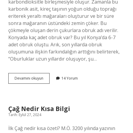
karbondioksitle birleşmesiyle oluşur. Zamanla bu
karbonik asit, kireç taşının yoğun olduğu toprağı
eriterek yeraltı mağaraları oluşturur ve bir süre
sonra mağaranın üstündeki zemin çöker. Bu
çökmeyle oluşan derin çukurlara obruk adı verilir.
Konyada kaç adet obruk var? Bu yıl Konya’da 6-7
adet obruk oluştu. Arık, son yıllarda obruk
oluşumuna ilişkin farkındalığın arttığını belirterek,
“Oburluklar uzun yıllardır oluşuyor, şu…
Konya
Devamını okuyun
14 Yorum
Obruk
Nedir
Çağ Nedir Kısa Bilgi
Tarih: Eylül 27, 2024
İlk Çağ nedir kısa özeti? M.Ö. 3200 yılında yazının