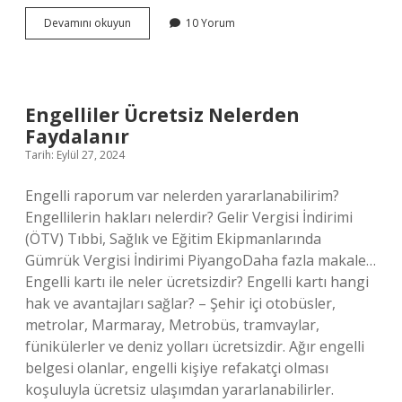
Doğum
Devamını okuyun
10 Yorum
Haritası
Mc
Ne
Demek
Engelliler Ücretsiz Nelerden
Faydalanır
Tarih: Eylül 27, 2024
Engelli raporum var nelerden yararlanabilirim?
Engellilerin hakları nelerdir? Gelir Vergisi İndirimi
(ÖTV) Tıbbi, Sağlık ve Eğitim Ekipmanlarında
Gümrük Vergisi İndirimi PiyangoDaha fazla makale…
Engelli kartı ile neler ücretsizdir? Engelli kartı hangi
hak ve avantajları sağlar? – Şehir içi otobüsler,
metrolar, Marmaray, Metrobüs, tramvaylar,
fünikülerler ve deniz yolları ücretsizdir. Ağır engelli
belgesi olanlar, engelli kişiye refakatçi olması
koşuluyla ücretsiz ulaşımdan yararlanabilirler.